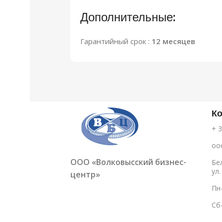
Дополнительные:
Гарантийный срок :
12 месяцев
К
+ 3
oo
ООО «Волковысский бизнес-
Бе
ул.
центр»
Пн-
Сб