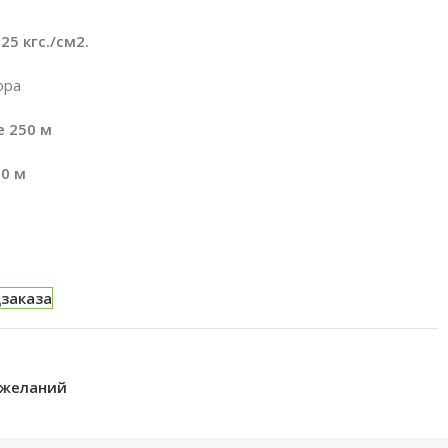
:
25 кгс./см2.
ора
е 250 м
60 м
дзаказа
 желаний