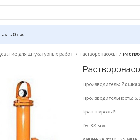
такты
О нас
ование для штукатурных работ
Растворонасосы
Раство
Растворонас
Производитель:
Йошкар
Производительность:
6,
Кран шаровый
Dу: 38
мм.
давление (max):
25 МПа.