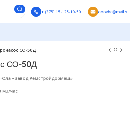
+ (375) 15-125-10-50
ooovbc@mail.ru
ронасос СО-50Д
ос СО-50Д
-Ола «Завод Ремстройдормаш»
0 м3/час