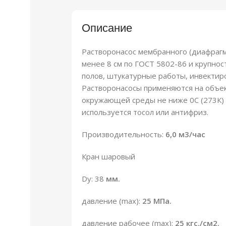
Описание
Растворонасос мембранного (диафрагм
менее 8 см по ГОСТ 5802-86 и крупно
полов, штукатурные работы, инвектиро
Растворонасосы применяются на объек
окружающей среды не ниже 0С (273К) 
используется тосол или антифриз.
Производительность:
6,0 м3/час
Кран шаровый
Dу: 38
мм.
давление (max):
25 МПа.
давление рабочее (max):
25 кгс./см2.