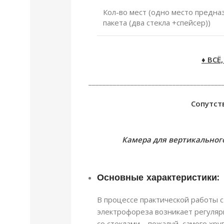
Кол-во мест (одно место предна
пакета (два стекла +спейсер))
♦ ВС
______________________________________
Сопутс
Камера для вертикальног
Основные характеристики:
В процессе практической работы 
электрофореза возникает регуля
со стеклами – пожалуй, самого хр