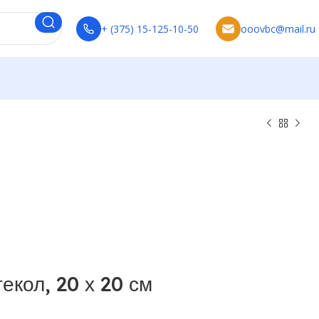
+ (375) 15-125-10-50
ooovbc@mail.ru
екол, 20 х 20 см