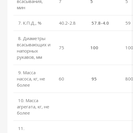
всасывания,
7
5
5
мин
7. К.П.Д., %
40.2-2.8
57.8-4.0
59
8. Диаметры
всасывающих и
75
100
10
напорных
рукавов, мм
9. Масса
насоса, кг, не
60
95
80
более
10. Масса
агрегата, кг, не
более
11.