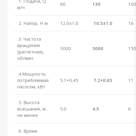
1. Подача, Q
60
130
10
м/ч
2. Напор, Н м
12.0±1.0
10.5±1.0
16
3. Частота
вращения
3000
3000
15
(расчетная),
об/мин
4.Мощность
потребляемая
5.1+0.45
7.2+0.65
11
насосом, кВт
5. Высота
всасыания, м.
5.0
4.5
6
не менее
6. Время