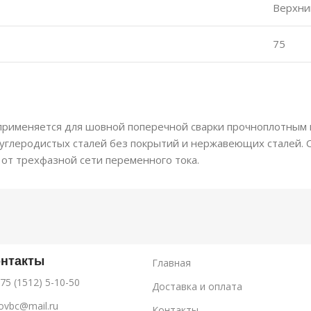
Верхн
75
именяется для шовной поперечной сварки прочноплотным 
оуглеродистых сталей без покрытий и нержавеющих сталей.
 от трехфазной сети переменного тока.
онтакты
Главная
75 (1512) 5-10-50
Доставка и оплата
ovbc@mail.ru
Контакты