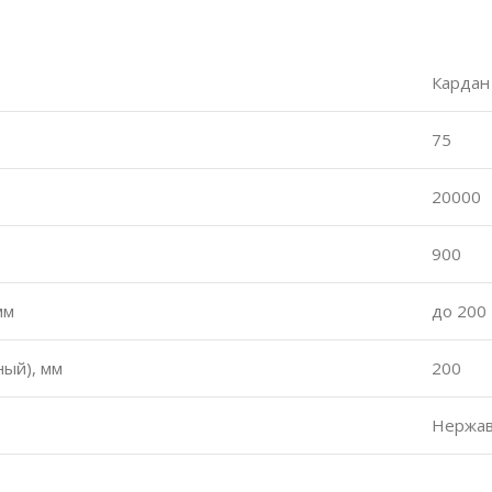
Кардан
75
20000
900
мм
до 200
ный), мм
200
Нержав