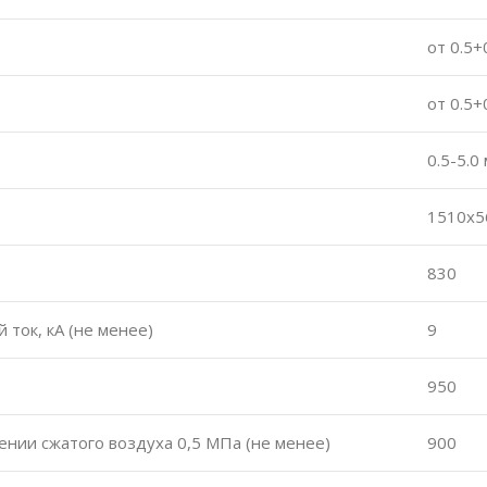
от 0.5+
от 0.5+
0.5-5.0
1510х5
830
ток, кА (не менее)
9
950
нии сжатого воздуха 0,5 МПа (не менее)
900