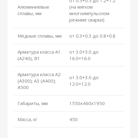
от 0.5+0.5 до 1.2+1.2
Алюминиевые
(на мягком
сплавы, мм
многоимпульсном
режиме сварки)
Медные сплавы, мм
от 0.3+0.3 до 0.8+0.8
Арматура класса А1
от 3.0+3.0 до
(А240), В1
16.0+16.0
Арматура класса А2
от 3.0+3.0 до
(А300); А3 (А400);
12.0+12.0
А500
Габариты, мм
1550x460x1950
Масса, кг
450