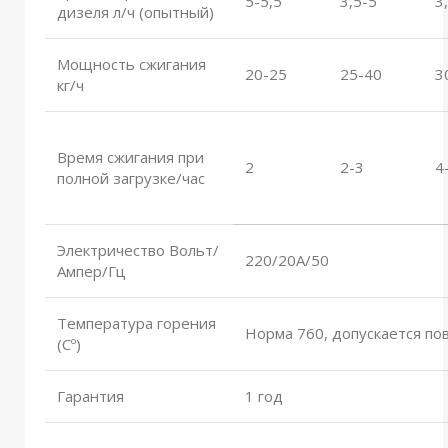
5-5,5
3,5-5
3
дизеля л/ч (опытный)
Мощность сжигания
20-25
25-40
3
кг/ч
Время сжигания при
2
2-3
4
полной загрузке/час
Электричество Вольт/
220/20А/50
Ампер/Гц
Температура горения
Норма 760, допускается п
(Сº)
Гарантия
1 год