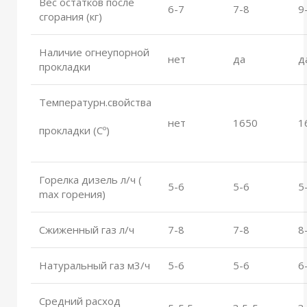
Вес остатков после
6-7
7-8
9
сгорания (кг)
Наличие огнеупорной
нет
да
д
прокладки
Температурн.свойства
нет
1650
1
прокладки (Сº)
Горелка дизель л/ч (
5-6
5-6
5
max горения)
Сжиженный газ л/ч
7-8
7-8
8
Натуральный газ м3/ч
5-6
5-6
6
Средний расход