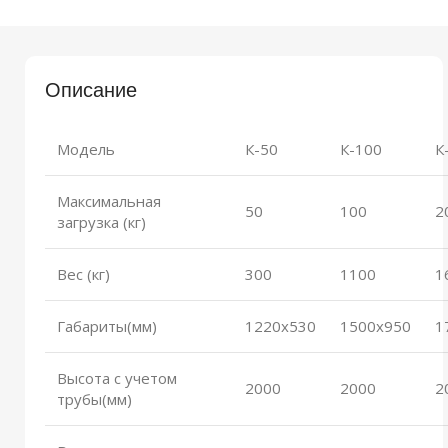
Описание
Модель
К-50
К-100
К
Максимальная
50
100
2
загрузка (кг)
Вес (кг)
300
1100
1
Габариты(мм)
1220х530
1500х950
1
Высота с учетом
2000
2000
2
трубы(мм)