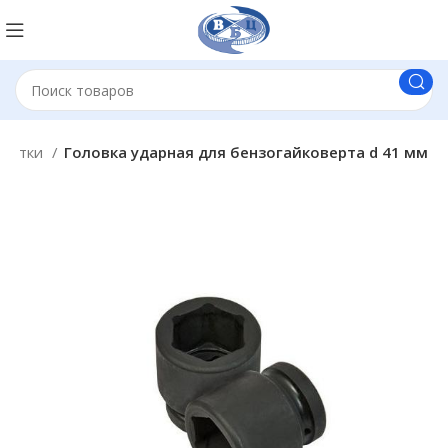
олотки
Головка ударная для бензогайковерта d 41 мм