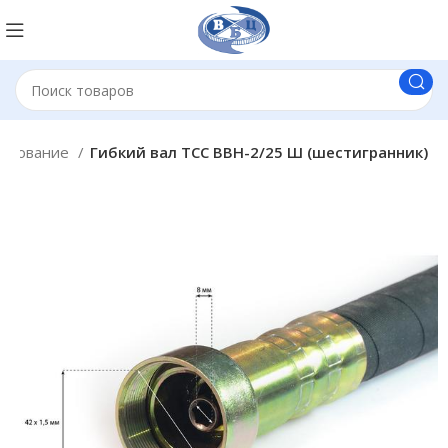
удование
Гибкий вал ТСС ВВН-2/25 Ш (шестигранник)