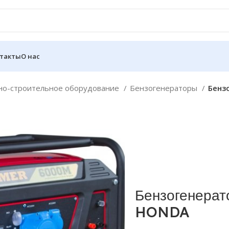
такты
О нас
о-строительное оборудование
Бензогенераторы
Бенз
Бензогенера
HONDA