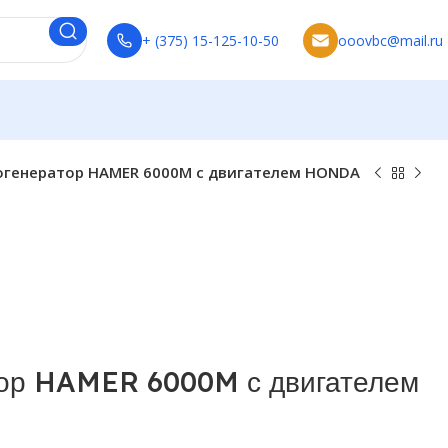
+ (375) 15-125-10-50
ooovbc@mail.ru
огенератор HAMER 6000M с двигателем HONDA
тор HAMER 6000M с двигателем