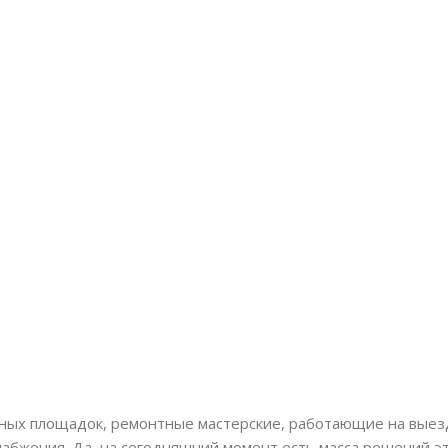
ных площадок, ремонтные мастерские, работающие на выезд
набжения. Да, на сегодняшний момент есть масса решений эт